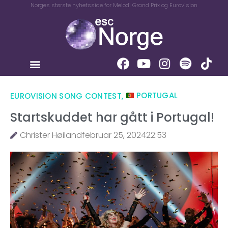
Norges største nyhetsside for Melodi Grand Prix og Eurovision
EUROVISION SONG CONTEST
,
PORTUGAL
Startskuddet har gått i Portugal!
Christer Høiland
februar 25, 2024
22:53