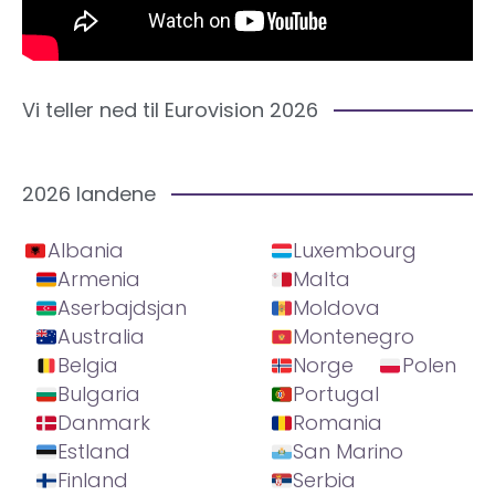
Vi teller ned til Eurovision 2026
2026 landene
Albania
Luxembourg
Armenia
Malta
Aserbajdsjan
Moldova
Australia
Montenegro
Belgia
Norge
Polen
Bulgaria
Portugal
Danmark
Romania
Estland
San Marino
Finland
Serbia