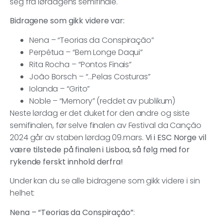
seg fra lørdagens semifinale.
Bidragene som gikk videre var:
Nena – “Teorias da Conspiração”
Perpétua – “Bem Longe Daqui”
Rita Rocha – “Pontos Finais”
João Borsch – “…Pelas Costuras”
Iolanda – “Grito”
Noble – “Memory” (reddet av publikum)
Neste lørdag er det duket for den andre og siste
semifinalen, før selve finalen av Festival da Canção
2024 går av staben lørdag 09.mars.
Vi i ESC Norge vil
være tilstede på finalen i Lisboa, så følg med for
rykende ferskt innhold derfra!
Under kan du se alle bidragene som gikk videre i sin
helhet:
Nena – “Teorias da Conspiração”
: