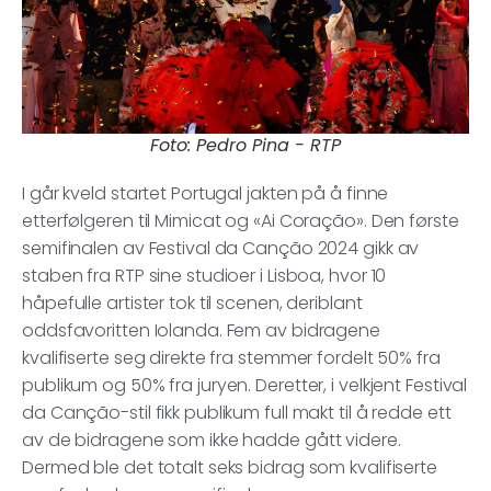
Foto: Pedro Pina - RTP
I går kveld startet Portugal jakten på å finne
etterfølgeren til Mimicat og «Ai Coração». Den første
semifinalen av Festival da Canção 2024 gikk av
staben fra RTP sine studioer i Lisboa, hvor 10
håpefulle artister tok til scenen, deriblant
oddsfavoritten Iolanda. Fem av bidragene
kvalifiserte seg direkte fra stemmer fordelt 50% fra
publikum og 50% fra juryen. Deretter, i velkjent Festival
da Canção-stil fikk publikum full makt til å redde ett
av de bidragene som ikke hadde gått videre.
Dermed ble det totalt seks bidrag som kvalifiserte