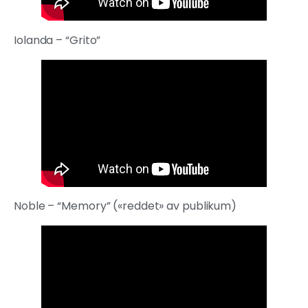
Iolanda – “Grito”
Noble – “Memory” («reddet» av publikum)