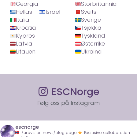
Georgia
Storbritannia
Hellas
Israel
Sveits
Italia
Sverige
Kroatia
Tsjekkia
Kypros
Tyskland
Latvia
Østerrike
Litauen
Ukraina
ESCNorge
Følg oss på Instagram
escnorge
Eurovision news/blog page
Exclusive collaboration