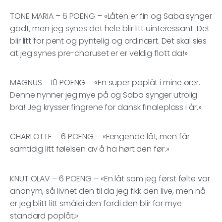
TONE MARIA – 6 POENG – «Låten er fin og Saba synger
godt, men jeg synes det hele blir litt uinteressant. Det
blir litt for pent og pyntelig og ordinært. Det skal sies
at jeg synes pre-choruset er er veldig flott da!»
MAGNUS – 10 POENG – «En super poplåt i mine ører.
Denne nynner jeg mye på og Saba synger utrolig
bra! Jeg krysser fingrene for dansk finaleplass i år.»
CHARLOTTE – 6 POENG – «Fengende låt, men får
samtidig litt følelsen av å ha hørt den før.»
KNUT OLAV – 6 POENG – «En låt som jeg først følte var
anonym, så livnet den til da jeg fikk den live, men nå
er jeg blitt litt smålei den fordi den blir for mye
standard poplåt.»