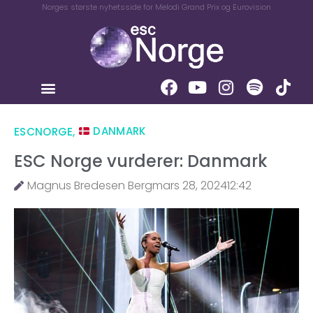
Norges største nyhetsside for Melodi Grand Prix og Eurovision
ESCNORGE
,
DANMARK
ESC Norge vurderer: Danmark
Magnus Bredesen Berg
mars 28, 2024
12:42