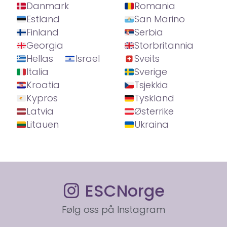
Danmark
Romania
Estland
San Marino
Finland
Serbia
Georgia
Storbritannia
Hellas
Israel
Sveits
Italia
Sverige
Kroatia
Tsjekkia
Kypros
Tyskland
Latvia
Østerrike
Litauen
Ukraina
ESCNorge
Følg oss på Instagram