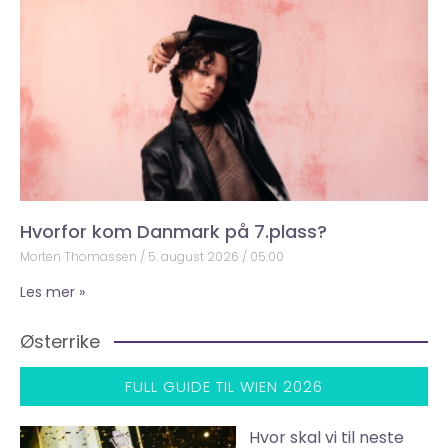
Hvorfor kom Danmark på 7.plass?
Morten Thomassen
5. august 2026
05:00
Les mer »
Østerrike
FULL GUIDE TIL WIEN 2026
Hvor skal vi til neste