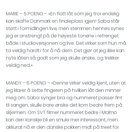
MARIE – 5 POENG – «En flott låt som jeg tror endelig
kan skaffe Danmark en finaleplass igjen! Saba står
støtt i formidlingen live, men stemmen hennes synes
jeg er anstrengt på de høyeste tonene i refrenget
både i studioversjonen og live. Det virker som hun må
ta veldig hardt i for å nå dem. Det gjør at jeg ikke kan
nyte låten så godt som jeg skulle ønske, og trekker
veldig ned.»
MANDY – 6 POENG – «Denne virker veldig kjent, uten at
jeg klarer å sette fingeren på hvilken låt den minner
meg om. Saba synger bra og nummeret passer fint
til sangen, skulle bare ønske det kom bedre frem på
skjermen. Om SVT filmer nummeret bedre i Malmö
kan den kanskje bli en smule mer interessant, men
akkurat nå er den danske pakken midt på treet for