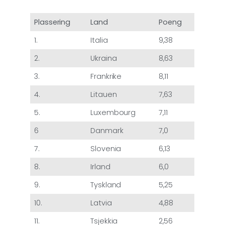
Plassering
Land
Poeng
1.
Italia
9,38
2.
Ukraina
8,63
3.
Frankrike
8,11
4.
Litauen
7,63
5.
Luxembourg
7,11
6
Danmark
7,0
7.
Slovenia
6,13
8.
Irland
6,0
9.
Tyskland
5,25
10.
Latvia
4,88
11.
Tsjekkia
2,56