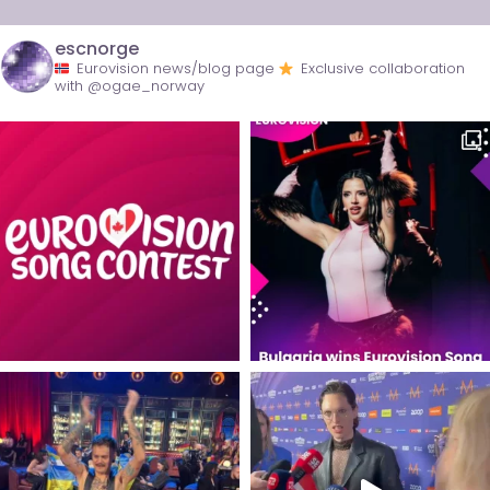
escnorge
Eurovision news/blog page
Exclusive collaboration
with @ogae_norway