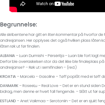
Begrunnelse:
Alle skribentene har gitt en liten kommentar på hvorfor de h
andresjansen. Her opplyses det også hvilken plass låten kom
låten røk ut før finalen.
ALBANIA
– Luan Durmishi – Përsëritja – Luan ble fort lagt merk
Derfor ble overraskelsen stor da det ikke ble finaleplass p
andresjanse? – Røk ut i semifinalen – (red.)
KROATIA
– Marcela – Gasoline – Tøff poplåt med ei tøff da
DANMARK
– RoseeLu – Real Love – Det er en stund siden 
bidrag, men denne er hvert fall fengende. – Slått ut før s
ESTLAND
– Anet Vaikmaa – Serotoniin – Det er en sjukt f