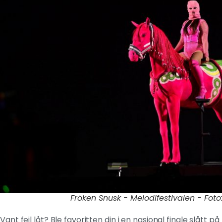
Fröken Snusk - Melodifestivalen - Foto:
Vant feil låt? Ble favoritten din i en nasjonal finale slått 