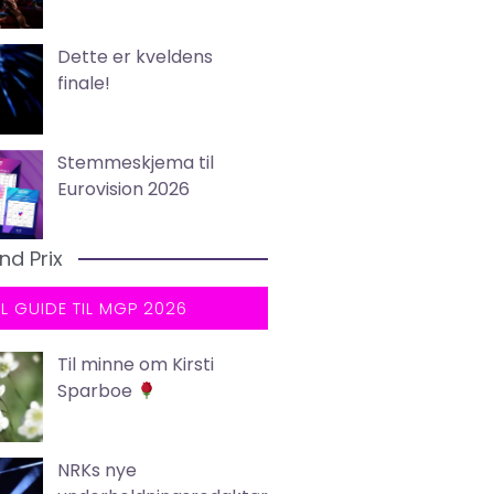
Dette er kveldens
finale!
Stemmeskjema til
Eurovision 2026
nd Prix
LL GUIDE TIL MGP 2026
Til minne om Kirsti
Sparboe
NRKs nye