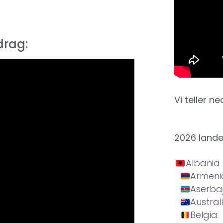
drag:
Vi teller ne
2026 land
Albania
Armeni
Aserba
Austral
Belgia