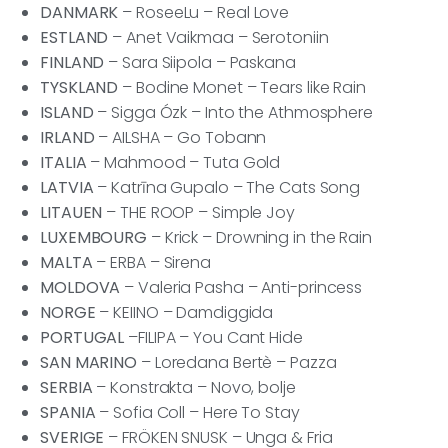
DANMARK
– RoseeLu – Real Love
ESTLAND
– Anet Vaikmaa – Serotoniin
FINLAND
– Sara Siipola – Paskana
TYSKLAND
– Bodine Monet – Tears like Rain
ISLAND
– Sigga Ózk – Into the Athmosphere
IRLAND
– AILSHA – Go Tobann
ITALIA
– Mahmood – Tuta Gold
LATVIA
– Katrīna Gupalo – The Cats Song
LITAUEN
– THE ROOP – Simple Joy
LUXEMBOURG
– Krick – Drowning in the Rain
MALTA
– ERBA – Sirena
MOLDOVA
– Valeria Pasha – Anti-princess
NORGE
– KEIINO – Damdiggida
PORTUGAL
–FILIPA – You Cant Hide
SAN MARINO
– Loredana Bertè – Pazza
SERBIA
– Konstrakta – Novo, bolje
SPANIA
– Sofia Coll – Here To Stay
SVERIGE
– FRÖKEN SNUSK – Unga & Fria