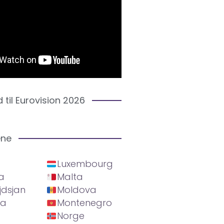
d til Eurovision 2026
ene
Luxembourg
a
Malta
jdsjan
Moldova
ia
Montenegro
Norge