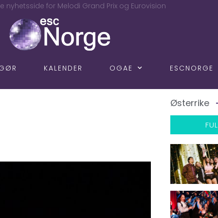
e nyhetsside for Melodi Grand Prix og Eurovision
NGØR
KALENDER
OGAE
ESCNORGE
Østerrike
FUL