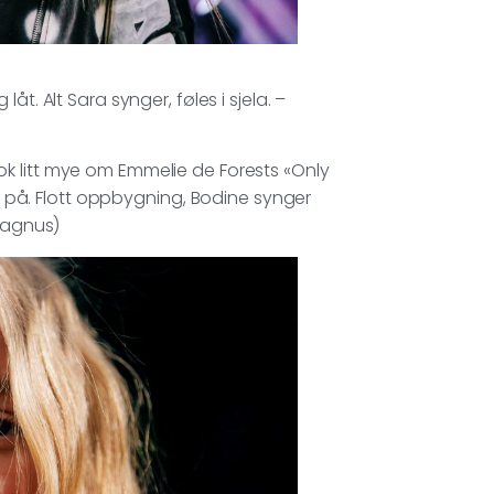
åt. Alt Sara synger, føles i sjela. –
ok litt mye om Emmelie de Forests «Only
is på. Flott oppbygning, Bodine synger
(Magnus)