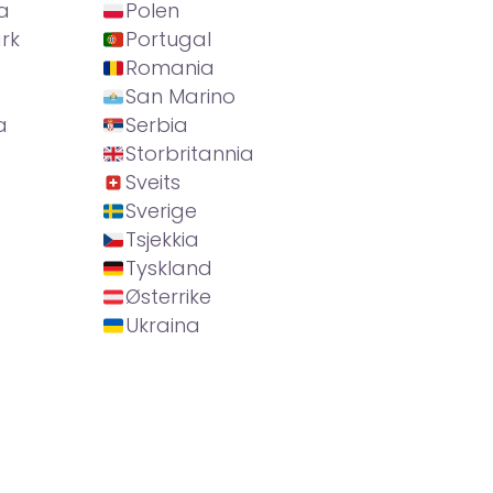
a
Polen
rk
Portugal
Romania
San Marino
a
Serbia
Storbritannia
Sveits
Sverige
Tsjekkia
Tyskland
Østerrike
Ukraina