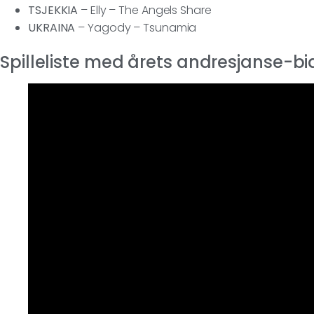
TSJEKKIA
– Elly – The Angels Share
UKRAINA
– Yagody – Tsunamia
Spilleliste med årets andresjanse-bi