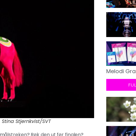
Melodi Gra
FU
 Stina Stjernkvist/SVT
på målstreken? Røk den ut før finalen?