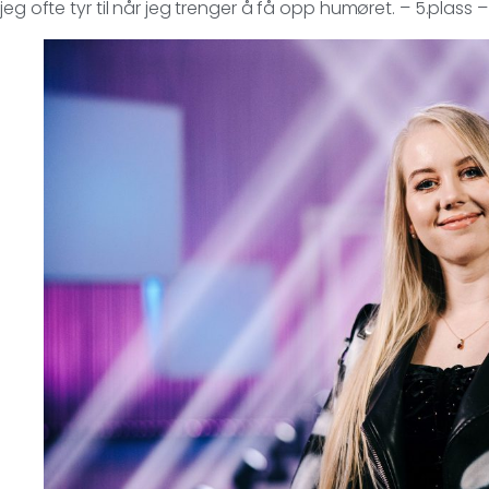
jeg ofte tyr til når jeg trenger å få opp humøret. – 5.plass 