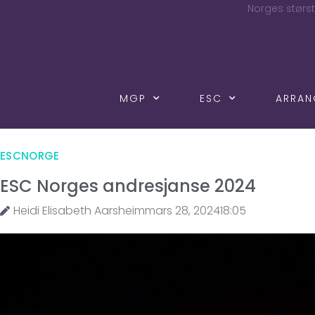
Norges størst
MGP
ESC
ARRA
ESCNORGE
ESC Norges andresjanse 2024
Heidi Elisabeth Aarsheim
mars 28, 2024
18:05