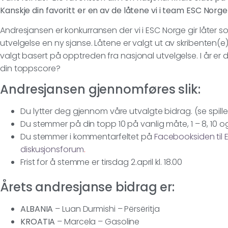
Kanskje din favoritt er en av de låtene vi i team ESC Norge 
Andresjansen er konkurransen der vi i ESC Norge gir låter so
utvelgelse en ny sjanse. Låtene er valgt ut av skribenten(e)
valgt basert på opptreden fra nasjonal utvelgelse. I år er d
din toppscore?
Andresjansen gjennomføres slik:
Du lytter deg gjennom våre utvalgte bidrag. (se spilleli
Du stemmer på din topp 10 på vanlig måte, 1 – 8, 10 
Du stemmer i kommentarfeltet på
Facebooksiden til 
diskusjonsforum
.
Frist for å stemme er tirsdag 2.april kl. 18.00
Årets andresjanse bidrag er:
ALBANIA
– Luan Durmishi – Përsëritja
KROATIA
– Marcela – Gasoline