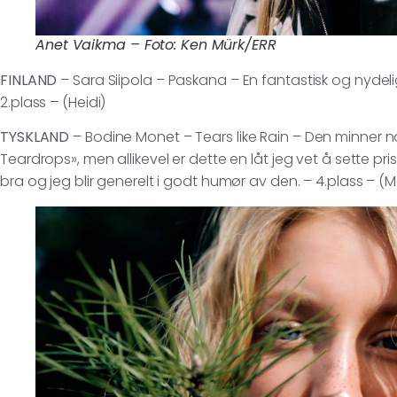
Anet Vaikma – Foto: Ken Mürk/ERR
FINLAND
– Sara Siipola – Paskana – En fantastisk og nydelig l
2.plass – (Heidi)
TYSKLAND
– Bodine Monet – Tears like Rain – Den minner n
Teardrops», men allikevel er dette en låt jeg vet å sette pr
bra og jeg blir generelt i godt humør av den. – 4.plass – 