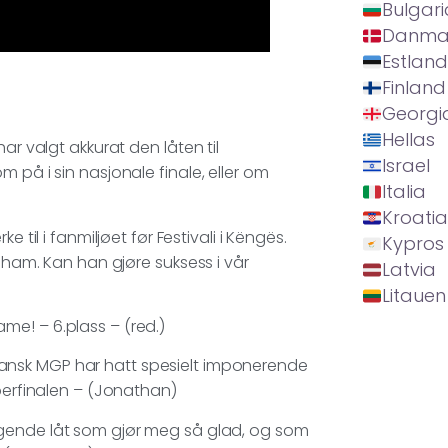
Bulgari
Danma
Estland
Finland
Georgi
Hellas
ar valgt akkurat den låten til
Israel
 på i sin nasjonale finale, eller om
Italia
Kroatia
e til i fanmiljøet før Festivali i Këngës.
Kypros
å ham. Kan han gjøre suksess i vår
Latvia
Litauen
me! – 6.plass – (red.)
Dansk MGP har hatt spesielt imponerende
uperfinalen – (Jonathan)
engende låt som gjør meg så glad, og som