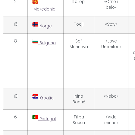
2
Kaliopi
«Crno i
belo»
Makedonia
16
Tooji
«Stay»
Norge
8
Sofi
«Love
Bulgaria
Marinova
Unlimited»
a
10
Nina
«Nebo»
Kroatia
Badrić
6
Filipa
«Vida
Portugal
Sousa
minha»