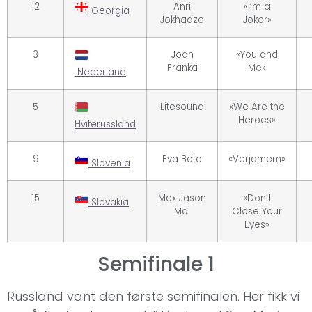
12
Anri
«I’m a
Georgia
Jokhadze
Joker»
3
Joan
«You and
Franka
Me»
Nederland
5
Litesound
«We Are the
Heroes»
Hviterussland
9
Eva Boto
«Verjamem»
Slovenia
15
Max Jason
«Don’t
Slovakia
Mai
Close Your
Eyes»
Semifinale 1
Russland vant den første semifinalen. Her fikk vi