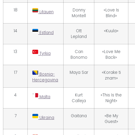
18
Donny
«Love Is
Litauen
Montell
Blind»
14
Ott
«Kuula»
Estland
Lepland
13
Can
«Love Me
Tyrkia
Bonomo
Back»
17
Maya Sar
«Korake ti
Bosnia-
znam»
Hercegovina
4
Kurt
«This Is the
Malta
Calleja
Night»
7
Gaitana
«Be My
Ukraina
Guest»