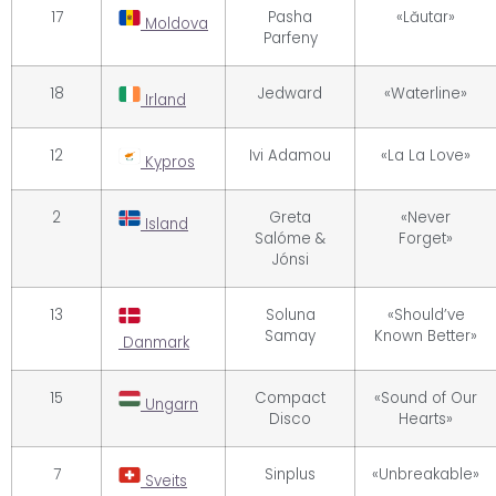
17
Pasha
«Lăutar»
Moldova
Parfeny
18
Jedward
«Waterline»
Irland
12
Ivi Adamou
«La La Love»
Kypros
2
Greta
«Never
Island
Salóme &
Forget»
Jónsi
13
Soluna
«Should’ve
Samay
Known Better»
Danmark
15
Compact
«Sound of Our
Ungarn
Disco
Hearts»
7
Sinplus
«Unbreakable»
Sveits