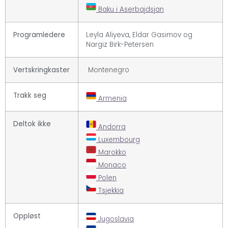
Baku i Aserbajdsjan
Programledere
Leyla Aliyeva, Eldar Gasimov og
Nargiz Birk-Petersen
Vertskringkaster
Montenegro
Trakk seg
Armenia
Deltok ikke
Andorra
Luxembourg
Marokko
Monaco
Polen
Tsjekkia
Oppløst
Jugoslavia