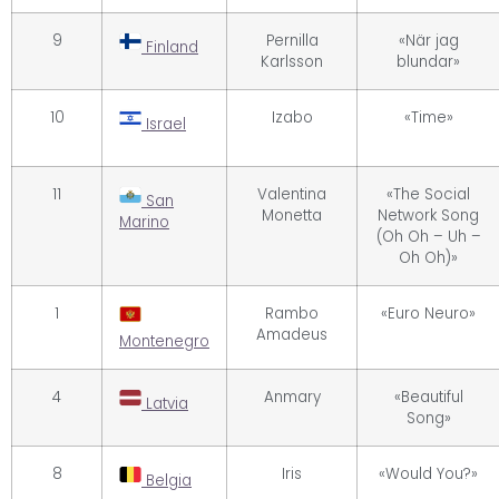
9
Pernilla
«När jag
Finland
Karlsson
blundar»
10
Izabo
«Time»
Israel
11
Valentina
«The Social
San
Monetta
Network Song
Marino
(Oh Oh – Uh –
Oh Oh)»
1
Rambo
«Euro Neuro»
Amadeus
Montenegro
4
Anmary
«Beautiful
Latvia
Song»
8
Iris
«Would You?»
Belgia