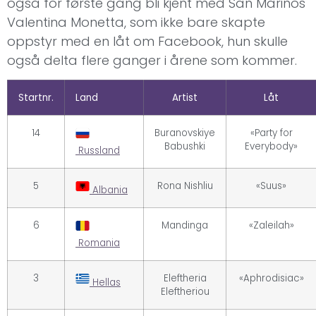
også for første gang bli kjent med San Marinos
Valentina Monetta, som ikke bare skapte
oppstyr med en låt om Facebook, hun skulle
også delta flere ganger i årene som kommer.
Startnr.
Land
Artist
Låt
14
Buranovskiye
«Party for
Babushki
Everybody»
Russland
5
Rona Nishliu
«Suus»
Albania
6
Mandinga
«Zaleilah»
Romania
3
Eleftheria
«Aphrodisiac»
Hellas
Eleftheriou