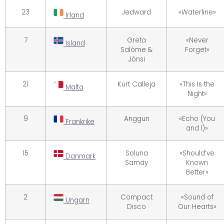
23
Jedward
«Waterline»
Irland
7
Greta
«Never
Island
Salóme &
Forget»
Jónsi
21
Kurt Calleja
«This Is the
Malta
Night»
9
Anggun
«Echo (You
Frankrike
and I)»
15
Soluna
«Should’ve
Danmark
Samay
Known
Better»
2
Compact
«Sound of
Ungarn
Disco
Our Hearts»