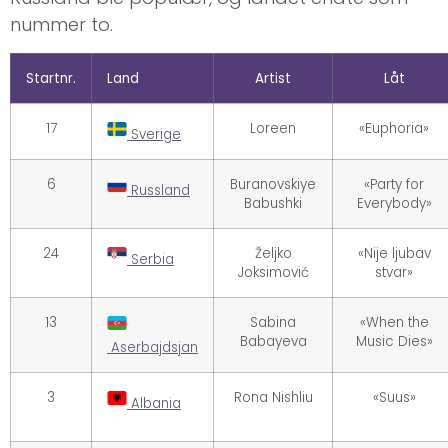
nummer to.
Startnr.
Land
Artist
Låt
17
Loreen
«Euphoria»
Sverige
6
Buranovskiye
«Party for
Russland
Babushki
Everybody»
24
Željko
«Nije ljubav
Serbia
Joksimović
stvar»
13
Sabina
«When the
Babayeva
Music Dies»
Aserbajdsjan
3
Rona Nishliu
«Suus»
Albania