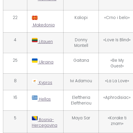
22
Kaliopi
«Crno i belo»
Makedonia
4
Donny
«Love Is Blind»
Litauen
Montell
25
Gaitana
«Be My
Ukraina
Guest»
8
Ivi Adamou
«La La Love»
Kypros
16
Eleftheria
«Aphrodisiac»
Hellas
Eleftheriou
5
Maya Sar
«Korake ti
Bosnia-
znam»
Hercegovina