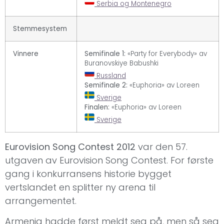
Serbia og Montenegro
Stemmesystem
Vinnere
Semifinale 1:
«Party for Everybody» av
Buranovskiye Babushki
Russland
Semifinale 2:
«Euphoria» av Loreen
Sverige
Finalen:
«Euphoria» av Loreen
Sverige
Eurovision Song Contest 2012
var den 57.
utgaven av Eurovision Song Contest. For første
gang i konkurransens historie bygget
vertslandet en splitter ny arena til
arrangementet.
Armenia hadde først meldt seg på, men så seg