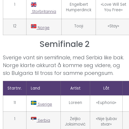
1
Engelbert
«Love Will Set
Humperdinck
You Free»
Storbritannia
12
Tooji
«Stay»
Norge
Semifinale 2
Sverige vant sin semifinale, med Serbia like bak.
Norge klarte akkurat å komme seg videre, og
slo Bulgaria til tross for samme poengsum.
Startnr.
Land
Artist
Låt
11
Loreen
«Euphoria»
Sverige
1
Željko
«Nije ljubav
Serbia
Joksimović
stvar»