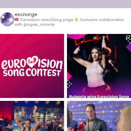
escnorge
Eurovision news/blog page
Exclusive collaboration
with @ogae_norway