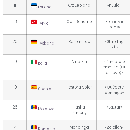
11
Ott Lepland
«Kuula»
Estland
18
Can Bonomo
«Love Me
Tyrkia
Back»
20
Roman Lob
«Standing
Tyskland
Still»
10
Nina Zilli
«L’amore è
Italia
femmina (Out
of Love)»
19
Pastora Soler
«Quédate
Spania
conmigo»
26
Pasha
«Lăutar»
Moldova
Parfeny
14
Mandinga
«Zaleilah»
Romania