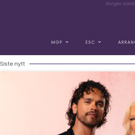
Norges størst
MGP
ESC
ARRA
Siste nytt