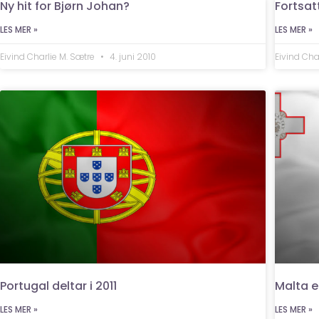
Ny hit for Bjørn Johan?
Fortsat
LES MER »
LES MER »
Eivind Charlie M. Sætre
4. juni 2010
Eivind Cha
Portugal deltar i 2011
Malta e
LES MER »
LES MER »