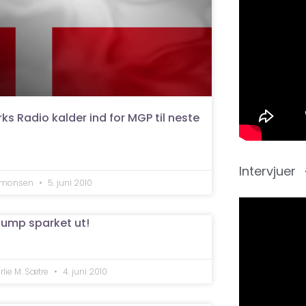
s Radio kalder ind for MGP til neste
Intervjuer
Simonsen
5. juni 2010
ump sparket ut!
rlie M. Sætre
4. juni 2010