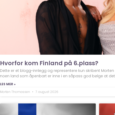
Hvorfor kom Finland på 6.plass?
Dette er et blogg-innlegg og representere kun skribent Morte
noen land som åpenbart er inne i en såpass god bølge at de
LES MER »
Morten Thomassen
7. august 2026