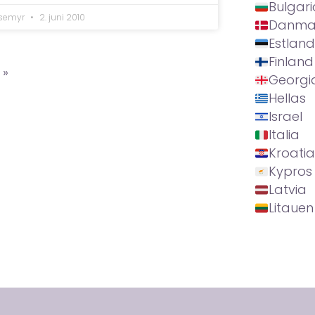
Bulgari
lsemyr
2. juni 2010
Danma
Estland
Finland
 »
Georgi
Hellas
Israel
Italia
Kroatia
Kypros
Latvia
Litauen