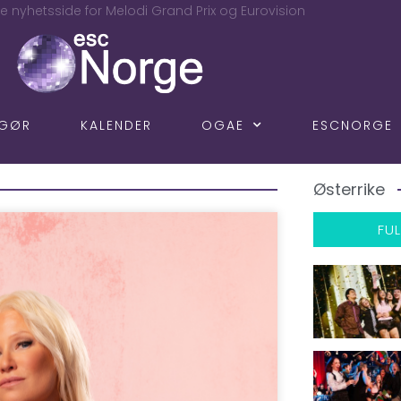
e nyhetsside for Melodi Grand Prix og Eurovision
NGØR
KALENDER
OGAE
ESCNORGE
Østerrike
FUL