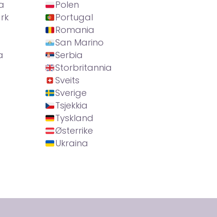
a
Polen
rk
Portugal
Romania
San Marino
a
Serbia
Storbritannia
Sveits
Sverige
Tsjekkia
Tyskland
Østerrike
Ukraina