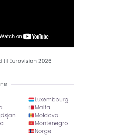
d til Eurovision 2026
ene
Luxembourg
a
Malta
jdsjan
Moldova
ia
Montenegro
Norge