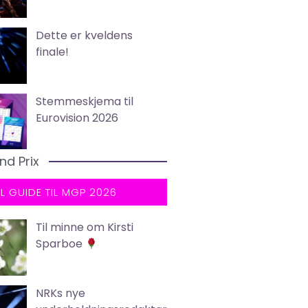
Dette er kveldens
finale!
Stemmeskjema til
Eurovision 2026
nd Prix
LL GUIDE TIL MGP 2026
Til minne om Kirsti
Sparboe
NRKs nye