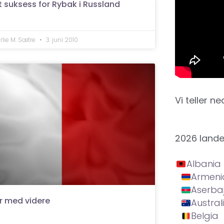
t suksess for Rybak i Russland
rlie M. Sætre
3. juni 2010
Vi teller ne
2026 land
Albania
Armeni
Aserba
r med videre
Austral
Belgia