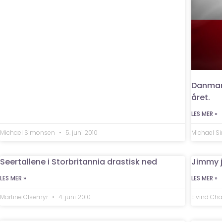
Danmark
året.
LES MER »
Michael Simonsen
5. juni 2010
Michael 
Seertallene i Storbritannia drastisk ned
Jimmy j
LES MER »
LES MER »
Martine Olsemyr
4. juni 2010
Eivind Cha