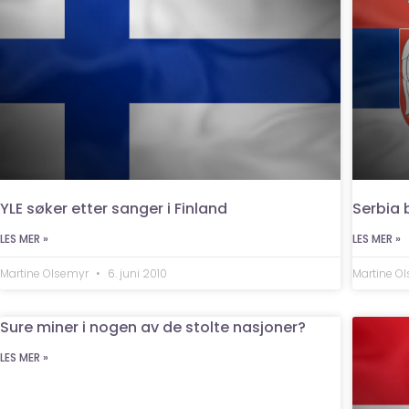
YLE søker etter sanger i Finland
Serbia b
LES MER »
LES MER »
Martine Olsemyr
6. juni 2010
Martine O
Sure miner i nogen av de stolte nasjoner?
LES MER »