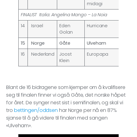
midagi
FINALIST
Italia: Angelina Mango – La Noia
14
Israel
Eden
Hurricane
Golan
15
Norge
Gåte
Ulveham
16
Nederland
Joost
Europapa
Klein
Blant de 16 bidragene som kjemper om å kvalifisere
seg til finalen finner vi også Gåte, det norske håpet
for året. De synger nest sist i semifinalen, og skal vi
tro
bettingen/oddsen
har Norge per nå en 87%
sjanse til å gå videre til finalen med sangen
«Ulveham».