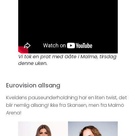
Vi tok en prat med Gåte i Malmø, tirsdag
denne uken.
Eurovision allsang
Kveldens pauseunderholdning har en liten twist, det
blir nemlig allsang! Ikke fra Skansen, men fra Malmö
Arena!