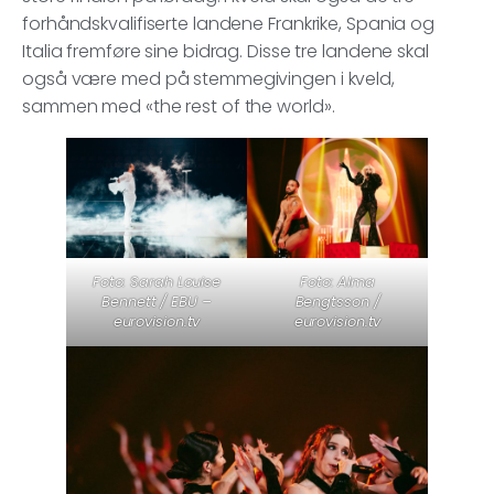
forhåndskvalifiserte landene Frankrike, Spania og
Italia fremføre sine bidrag. Disse tre landene skal
også være med på stemmegivingen i kveld,
sammen med «the rest of the world».
Foto: Sarah Louise
Foto: Alma
Bennett / EBU –
Bengtsson /
eurovision.tv
eurovision.tv