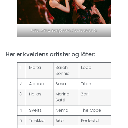
Foto: Alma Bengtsson / eurovision.tv
Her er kveldens artister og låter:
1
Malta
Sarah
Loop
Bonnici
2
Albania
Besa
Titan
3
Hellas
Marina
Zari
Satti
4
Sveits
Nemo
The Code
5
Tsjekkia
Aiko
Pedestal