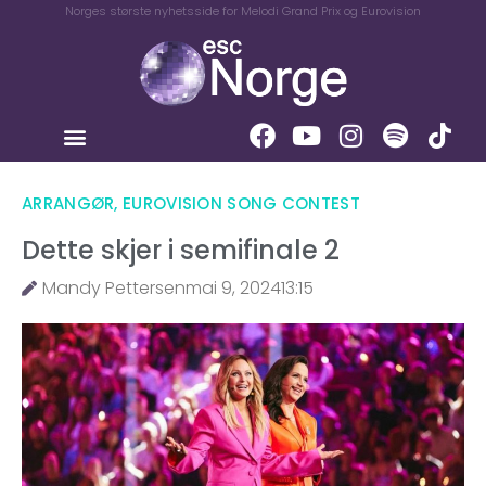
Norges største nyhetsside for Melodi Grand Prix og Eurovision
ARRANGØR
,
EUROVISION SONG CONTEST
Dette skjer i semifinale 2
Mandy Pettersen
mai 9, 2024
13:15