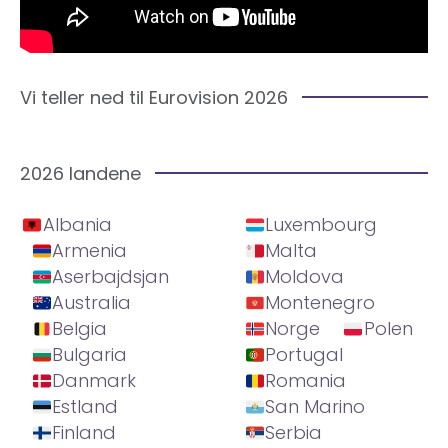
Vi teller ned til Eurovision 2026
2026 landene
Albania
Luxembourg
Armenia
Malta
Aserbajdsjan
Moldova
Australia
Montenegro
Belgia
Norge
Polen
Bulgaria
Portugal
Danmark
Romania
Estland
San Marino
Finland
Serbia