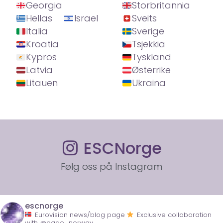
Georgia
Storbritannia
Hellas
Israel
Sveits
Italia
Sverige
Kroatia
Tsjekkia
Kypros
Tyskland
Latvia
Østerrike
Litauen
Ukraina
ESCNorge
Følg oss på Instagram
escnorge
Eurovision news/blog page
Exclusive collaboration
with @ogae_norway