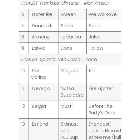
FINALIST
Frankrike: Slimane – Mon Amour
6
Østerrike
Kaleen
We Will Rave
7
Danmark
Saba
Sand
8
Armenia
Ladaniva
Jako
9
Latvia
Dons
Hollow
FINALIST Spania: Nebulossa – Zorra
10
San
Megara
11:11
Marino
11
Georgia
Nutsa
Fire Fighter
Buzaladze
12
Belgia
Mustii
Before The
Party’s Over
13
Estland
5Minust
(nendest)
and
narkootikumidest
Puuluup
ei tea me (küll)