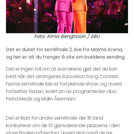
Foto: Alma Bengtsson / EBU
Det er duket for semifinale 2, live fra Malmö Arena,
og her er alt du trenger å vite om kveldens sending.
Det er ingen tvil om at svenskene gjør det de kan
best når det arrangeres Eurovision Song Contest.
Første semifinale ble et forrykende show, og i kveld
fortsetter festen, ledet an av programleder-duo
Petra Mede og Malin Åkerman!
Det er klart for andre semifinale der 16 land
konkurrerer om de 10 gjenværende plassene i den
store finalen på lørdag. I kveld skal også de tre