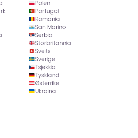
a
Polen
rk
Portugal
Romania
San Marino
a
Serbia
Storbritannia
Sveits
Sverige
Tsjekkia
Tyskland
Østerrike
Ukraina