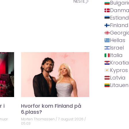
NESTE
Bulgari
Danma
Estland
Finland
Georgi
Hellas
Israel
Italia
Kroatia
Kypros
Latvia
Litauen
 i
Hvorfor kom Finland på
6.plass?
anuar
Morten Thomassen
7. august 2026
05:03