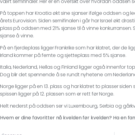
vært semifinaler. Her er en oversikt over hvordan oddsen se
På toppen har Kroatia økt sine sjanser ifølge oddsen og le
årets Eurovision. Siden semifinalen i går har Israel økt drasti
plass på oddsen med 21% sjanse til å vinne konkurransen. Sv
sjanse å vinne.
På en fjerdeplass ligger Frankrike som har klatret, der de l
Irland kommer på femte og sjetteplass med 5% sjanse.
Italia, Nederland, Hellas og Finland ligger også innenfor t
Dog blir det spennende å se rundt nyhetene om Nederlan
Norge ligger på en 13. plass og har klatret to plasser side
spissen ligger på 12. plassen som er rett før Norge.
Helt nederst på oddsen ser vi Luxembourg, Serbia og gårkve
Hvem er dine favoritter nå kvelden før kvelden? Ha en fan