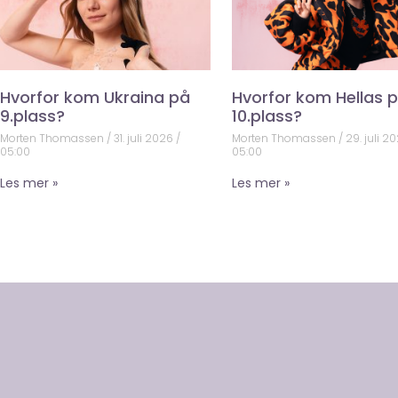
Hvorfor kom Ukraina på
Hvorfor kom Hellas 
9.plass?
10.plass?
Morten Thomassen
31. juli 2026
Morten Thomassen
29. juli 2
05:00
05:00
Les mer »
Les mer »