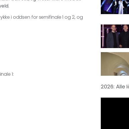
veld.
kke i oddsen for semifinale 1 og 2, og
nale 1:
2026: Alle 