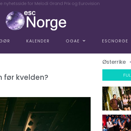
e nyhetsside for Melodi Grand Prix og Eurovision
NGØR
KALENDER
OGAE
ESCNORGE
Østerrike
FUL
 før kvelden?