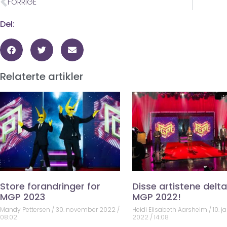
FORRIGE
Del:
Relaterte artikler
Store forandringer for
Disse artistene deltar
MGP 2023
MGP 2022!
Mandy Pettersen
30. november 2022
Heidi Elisabeth Aarsheim
10. j
08:02
2022
14:08