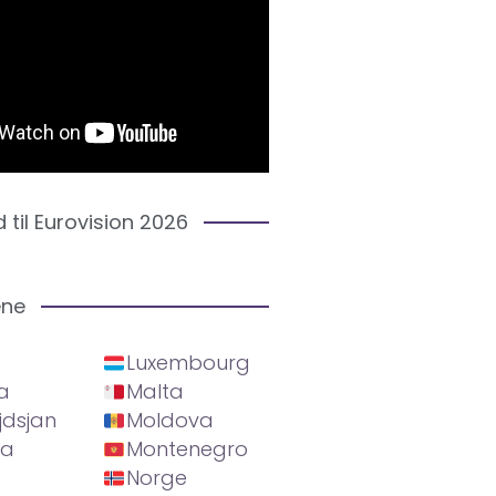
d til Eurovision 2026
ene
Luxembourg
a
Malta
jdsjan
Moldova
ia
Montenegro
Norge