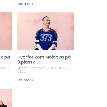
Les mer »
rk på
Hvorfor kom Moldova på
8.plass?
t 2026
Morten Thomassen
3. august 2026
05:00
Les mer »