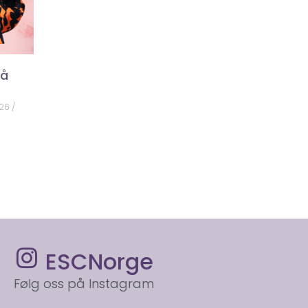
på
026
ESCNorge
Følg oss på Instagram