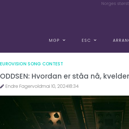
Norges størst
MGP
ESC
ARRA
EUROVISION SONG CONTEST
ODDSEN: Hvordan er ståa nå, kvelden
Endre Fagervold
mai 10, 2024
18:34