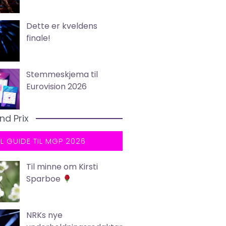
Dette er kveldens
finale!
Stemmeskjema til
Eurovision 2026
nd Prix
LL GUIDE TIL MGP 2026
Til minne om Kirsti
Sparboe
NRKs nye