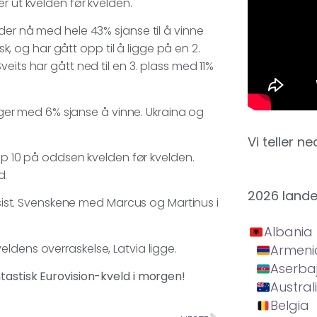
r ut kvelden før kvelden.
der nå med hele 43% sjanse til å vinne
sk, og har gått opp til å ligge på en 2.
eits har gått ned til en 3. plass med 11%
igger med 6% sjanse å vinne. Ukraina og
Vi teller ne
opp 10 på oddsen kvelden før kvelden.
d.
2026 land
n sist. Svenskene med Marcus og Martinus i
Albania
ldens overraskelse, Latvia ligge.
Armeni
Aserba
tastisk Eurovision-kveld i morgen!
Austral
Belgia