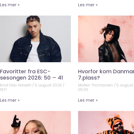
Les mer »
Les mer »
Favoritter fra ESC-
Hvorfor kom Danma
sesongen 2026: 50 – 41
7.plass?
Knut Olav Halseth
5. august 2026
Morten Thomassen
5. augus
19:17
05:00
Les mer »
Les mer »