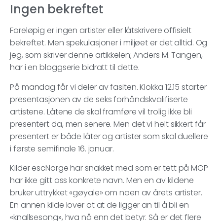
Ingen bekreftet
Foreløpig er ingen artister eller låtskrivere offisielt
bekreftet. Men spekulasjoner i miljøet er det alltid. Og
jeg, som skriver denne artikkelen; Anders M. Tangen,
har i en bloggserie bidratt til dette.
På mandag får vi deler av fasiten. Klokka 12.15 starter
presentasjonen av de seks forhåndskvalifiserte
artistene. Låtene de skal framføre vil trolig ikke bli
presentert da, men senere. Men det vi helt sikkert får
presentert er både låter og artister som skal duellere
i første semifinale 16. januar.
Kilder escNorge har snakket med som er tett på MGP
har ikke gitt oss konkrete navn. Men en av kildene
bruker uttrykket «gøyale» om noen av årets artister.
En annen kilde lover at at de ligger an til å bli en
«knallsesong», hva nå enn det betyr. Så er det flere