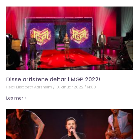
Disse artistene deltar i MGP 2022!
Heidi Elisabeth Aarsheim
10. januar 2022
14:08
Les mer »