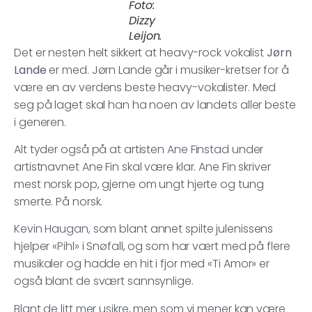
Foto:
Dizzy
Leijon.
Det er nesten helt sikkert at heavy-rock vokalist
Jørn
Lande
er med. Jørn Lande går i musiker-kretser for å
være en av verdens beste heavy-vokalister. Med
seg på laget skal han ha noen av landets aller beste
i generen.
Alt tyder også på at artisten
Ane Finstad
under
artistnavnet Ane Fin skal være klar. Ane Fin skriver
mest norsk pop, gjerne om ungt hjerte og tung
smerte. På norsk.
Kevin Haugan
, som blant annet spilte julenissens
hjelper «Pihl» i Snøfall, og som har vært med på flere
musikaler og hadde en hit i fjor med «Ti Amor» er
også blant de svært sannsynlige.
Blant de litt mer usikre, men som vi mener kan være