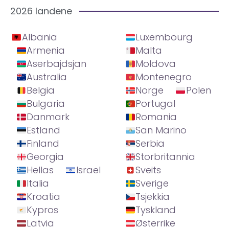
2026 landene
Albania
Luxembourg
Armenia
Malta
Aserbajdsjan
Moldova
Australia
Montenegro
Belgia
Norge
Polen
Bulgaria
Portugal
Danmark
Romania
Estland
San Marino
Finland
Serbia
Georgia
Storbritannia
Hellas
Israel
Sveits
Italia
Sverige
Kroatia
Tsjekkia
Kypros
Tyskland
Latvia
Østerrike