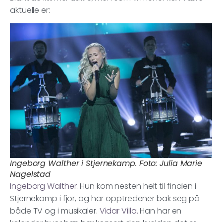
aktuelle er:
Ingeborg Walther i Stjernekamp. Foto: Julia Marie
Nagelstad
Ingeborg Walther.
Hun kom nesten helt til finalen i
Stjernekamp i fjor, og har opptredener bak seg på
både TV og i musikaler.
Vidar Villa.
Han har en