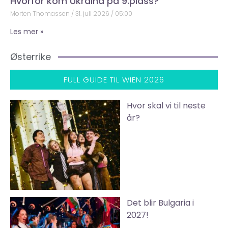
Hvorfor kom Ukraina på 9.plass?
Morten Thomassen
31. juli 2026
05:00
Les mer »
Østerrike
FULL GUIDE TIL WIEN 2026
Hvor skal vi til neste
år?
Det blir Bulgaria i
2027!