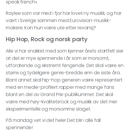
speak french».
Raylee som var med i fjor har lovet ny musikk, og har
vært i Sverige sammen med Eurovision-musikk-
makere. Kan hun være ute etter revansj?
Hip Hop, Rock og norsk party
Alle vi har snakket med som kjenner årets startfelt sier
at det er mye spennende i år som er morsomt,
utfordrende og ekstremt fengende. Det skal være en
større og tydeligere genre-bredde enn de siste åra.
Blant annet skal hip-hop generen være representert
med en medie-profilert rapper med mange fans
blant en del av Grand Prix-publikummet. Det skal
være med høy-kvalitetsrock og musikk av det mer
eksperimentelle og morsomme slaget.
På mandag vet vi det hele! Det blir i alle fall
spennende!