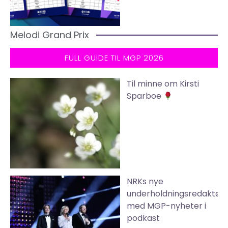
Melodi Grand Prix
FULL GUIDE TIL MGP 2026
Til minne om Kirsti
Sparboe
NRKs nye
underholdningsredaktør
med MGP-nyheter i
podkast