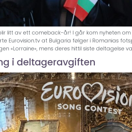
lir litt av ett comeback-år! I går kom nyheten om 
te Eurovision.tv at Bulgaria følger i Romanias fot
«Lorraine», mens deres hittil siste deltagelse var 
ng i deltageravgiften