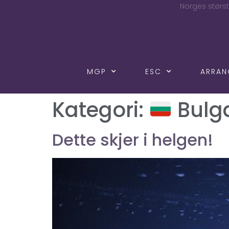
Norges størst
MGP
ESC
ARRA
Kategori:
Bulga
Dette skjer i helgen!