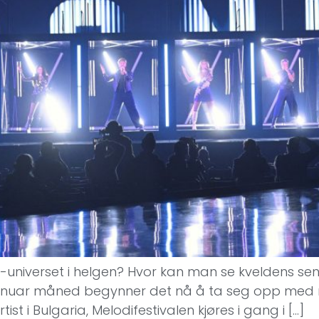
on-universet i helgen? Hvor kan man se kveldens s
nuar måned begynner det nå å ta seg opp med nas
st i Bulgaria, Melodifestivalen kjøres i gang i […]