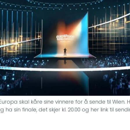
uropa skal kåre sine vinnere for å sende til Wien. H
 ha sin finale, det skjer kl. 20.00 og her link til s