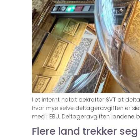
I et internt notat bekrefter SVT at del
hvor mye selve deltageravgiften er sies
med i EBU. Deltageravgiften landene be
Flere land trekker seg