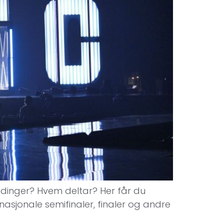
endinger? Hvem deltar? Her får du
jonale semifinaler, finaler og andre