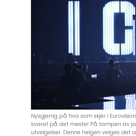
Nysgjerrig på hva som skjer i Eurovisi
svaret på det meste! På tampen av ja
utvelgelser. Denne helgen velges det arti