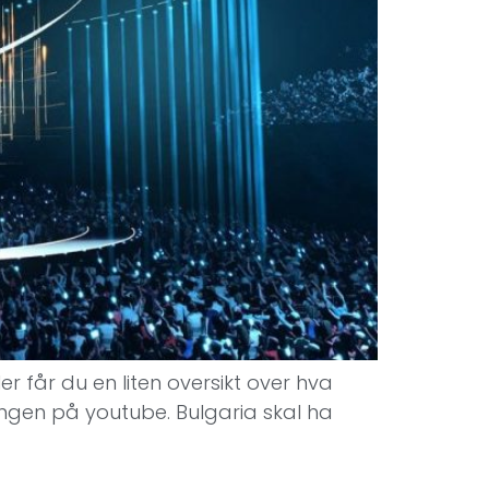
er får du en liten oversikt over hva
endingen på youtube. Bulgaria skal ha