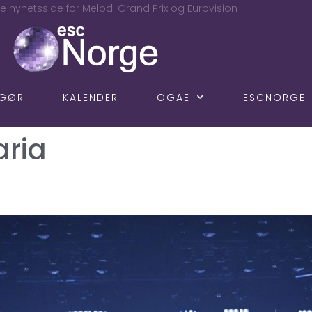
e nyhetsside for Melodi Grand Prix og Eurovision
NGØR
KALENDER
OGAE
ESCNORGE
ria