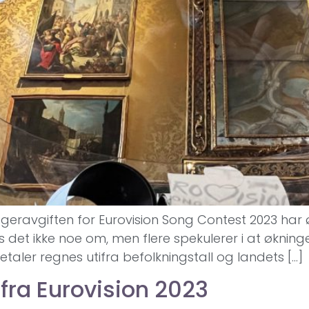
tageravgiften for Eurovision Song Contest 2023 har
 det ikke noe om, men flere spekulerer i at økning
taler regnes utifra befolkningstall og landets […]
 fra Eurovision 2023