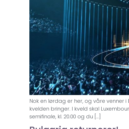
Nok en lørdag er her, og våre venner i E
kvelden bringer. I kveld skal Luxembourg
semifinale, kl. 20.00 og du […]