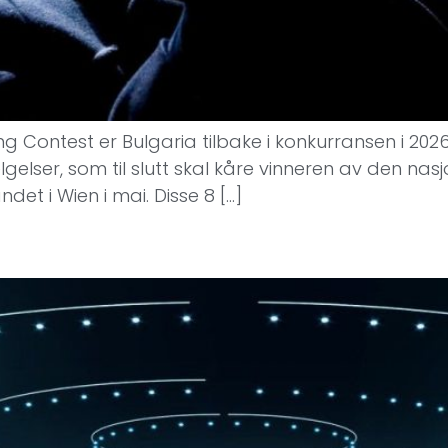
ng Contest er Bulgaria tilbake i konkurransen i 2026 
lgelser, som til slutt skal kåre vinneren av den na
et i Wien i mai. Disse 8 […]