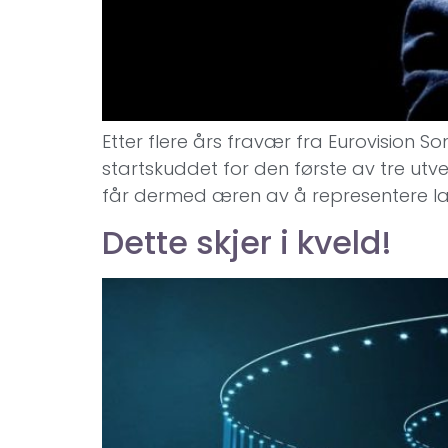
Etter flere års fravær fra Eurovision So
startskuddet for den første av tre utve
får dermed æren av å representere land
Dette skjer i kveld!